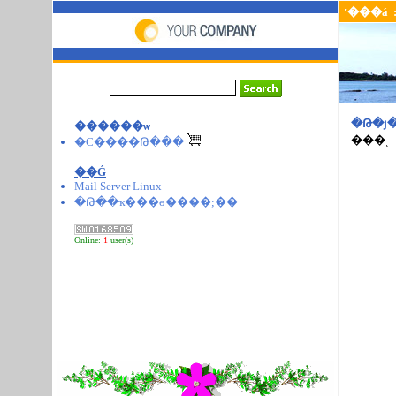
˹���á
�Թ�յ
������ѡ
���ͺ
�С����Թ���
��Ǵ
Mail Server Linux
�Թ��ҡ���ɵ����;��
Online:
1
user(s)